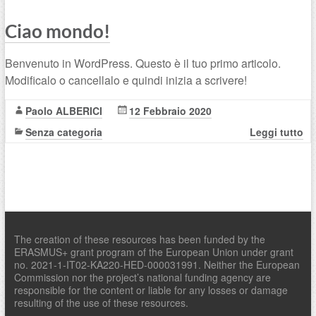
Ciao mondo!
Benvenuto in WordPress. Questo è il tuo primo articolo.
Modificalo o cancellalo e quindi inizia a scrivere!
Paolo ALBERICI
12 Febbraio 2020
Senza categoria
Leggi tutto
The creation of these resources has been funded by the
ERASMUS+ grant program of the European Union under grant
no. 2021-1-IT02-KA220-HED-000031991. Neither the European
Commission nor the project’s national funding agency are
responsible for the content or liable for any losses or damage
resulting of the use of these resources.​